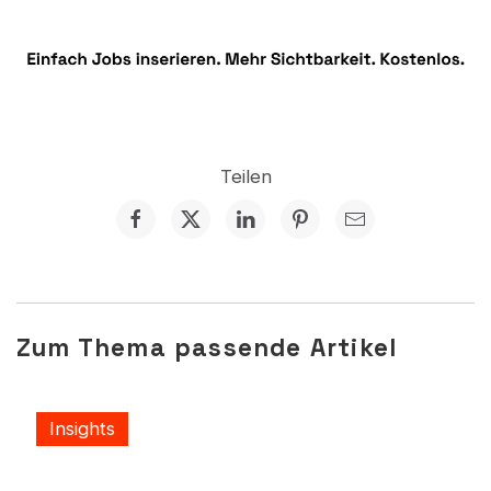
Der Schweizer
Arbeitsmarkt – Beveridge
Kurve
Die Beveridge-Kurve zeigt, was im Schweizer
Teilen
Arbeitsmarkt bremst. Seit 2009 driftet sie
nach aussen. Friktionen sind messbar – und
veränderbar.
von Jobmaps
Publiziert
17.09.2025
Zum Thema passende Artikel
Insights