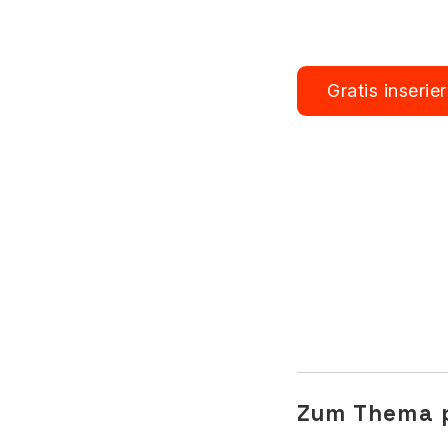
Gratis inserie
Einfach
inserier
In Minuten live
Übersicht stat
wirklich brauch
besetzen.
von Jobmaps
Publiziert
08.10.
Zum Thema p