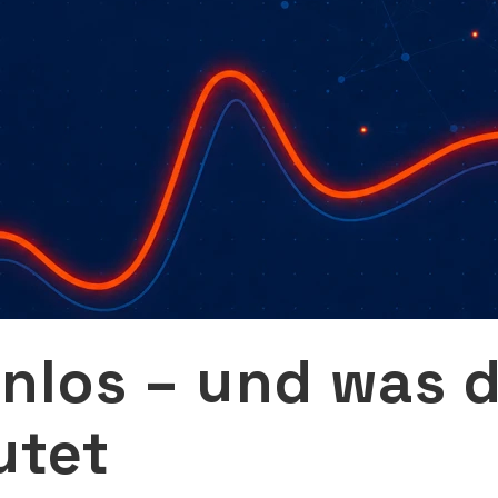
nlos – und was 
utet