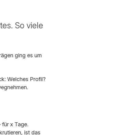
ktes. So viele
trägen ging es um
k: Welches Profil?
 wegnehmen.
 für x Tage.
utieren, ist das