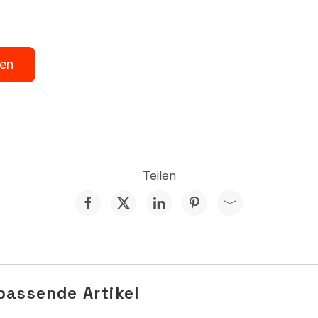
ren
Mehr Sichtba
 Jobs
auch ohne o
en
Stelle
, Fragen statt CV-Flut,
Karte statt Listen, Pro
Teilen
t Excel. Was ein KMU
Reichweite ohne Budg
t, um eine Stelle zu
gefunden werden – au
gerade nicht suchen.
von Jobmaps
2025
Publiziert
05.11.2025
assende Artikel