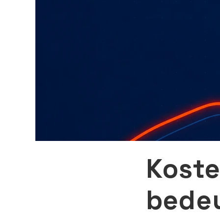
Koste
bede