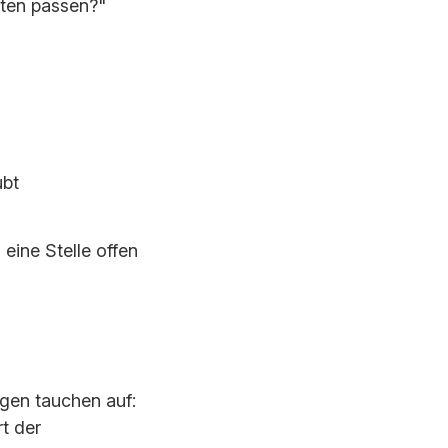
nten passen?"
ubt
eine Stelle offen
gen tauchen auf:
t der