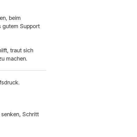
gen, beim
s gutem Support
ft, traut sich
 zu machen.
fsdruck.
 senken, Schritt