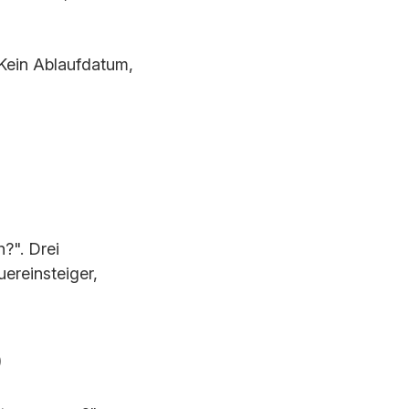
. Kein Ablaufdatum,
h?". Drei
uereinsteiger,
)