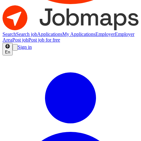
Search
Search job
Applications
My Applications
Employer
Employer
Area
Post job
Post job for free
Sign in
En