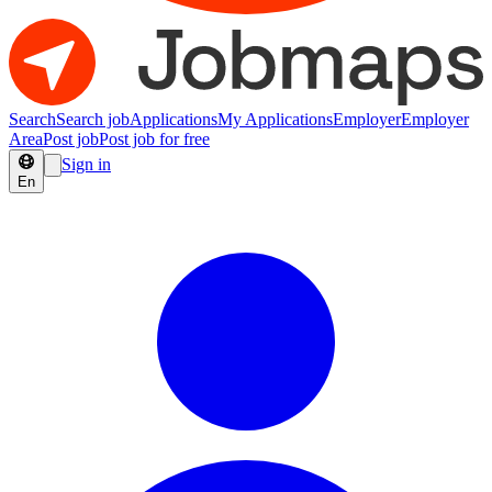
Search
Search job
Applications
My Applications
Employer
Employer
Area
Post job
Post job for free
Sign in
En