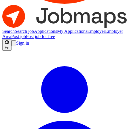
Search
Search job
Applications
My Applications
Employer
Employer
Area
Post job
Post job for free
Sign in
En