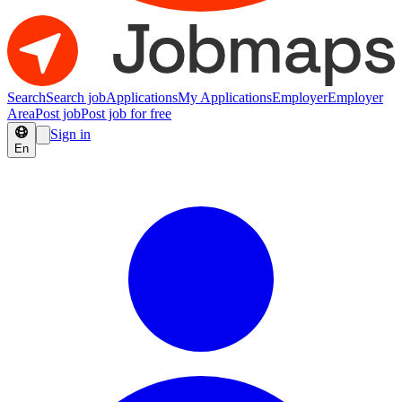
Search
Search job
Applications
My Applications
Employer
Employer
Area
Post job
Post job for free
Sign in
En