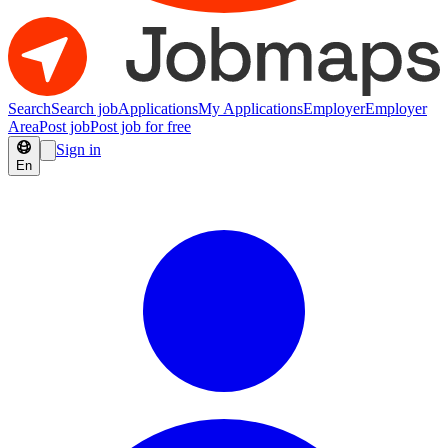
Search
Search job
Applications
My Applications
Employer
Employer
Area
Post job
Post job for free
Sign in
En