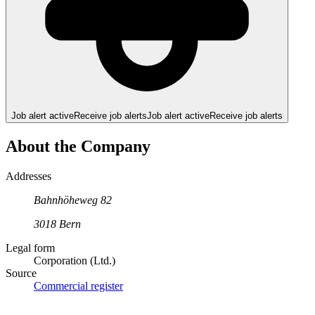
Job alert active
Receive job alerts
Job alert active
Receive job alerts
About the Company
Addresses
Bahnhöheweg
82
3018
Bern
Legal form
Corporation (Ltd.)
Source
Commercial register