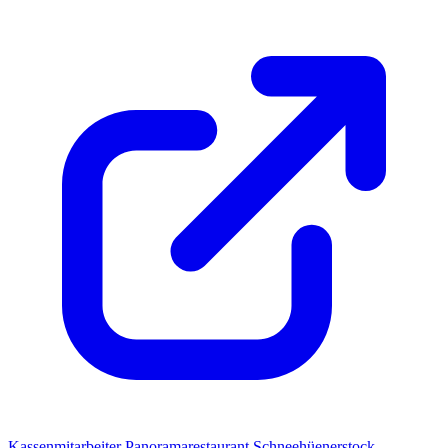
Kassenmitarbeiter Panoramarestaurant Schneehüenerstock