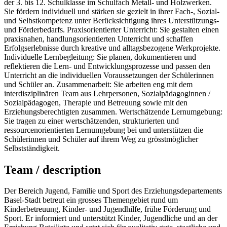
der 3. bis 12. Schulklasse im Schulfach Metall- und Holzwerken.
Sie fördern individuell und stärken sie gezielt in ihrer Fach-, Sozial-
und Selbstkompetenz unter Berücksichtigung ihres Unterstützungs-
und Förderbedarfs. Praxisorientierter Unterricht: Sie gestalten einen
praxisnahen, handlungsorientierten Unterricht und schaffen
Erfolgserlebnisse durch kreative und alltagsbezogene Werkprojekte.
Individuelle Lernbegleitung: Sie planen, dokumentieren und
reflektieren die Lern- und Entwicklungsprozesse und passen den
Unterricht an die individuellen Voraussetzungen der Schülerinnen
und Schüler an. Zusammenarbeit: Sie arbeiten eng mit dem
interdisziplinären Team aus Lehrpersonen, Sozialpädagoginnen /
Sozialpädagogen, Therapie und Betreuung sowie mit den
Erziehungsberechtigten zusammen. Wertschätzende Lernumgebung:
Sie tragen zu einer wertschätzenden, strukturierten und
ressourcenorientierten Lernumgebung bei und unterstützen die
Schülerinnen und Schüler auf ihrem Weg zu grösstmöglicher
Selbstständigkeit.
Team / description
Der Bereich Jugend, Familie und Sport des Erziehungsdepartements
Basel-Stadt betreut ein grosses Themengebiet rund um
Kinderbetreuung, Kinder- und Jugendhilfe, frühe Förderung und
Sport. Er informiert und unterstützt Kinder, Jugendliche und an der