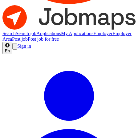
Search
Search job
Applications
My Applications
Employer
Employer
Area
Post job
Post job for free
Sign in
En