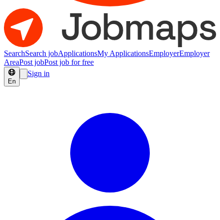
Search
Search job
Applications
My Applications
Employer
Employer
Area
Post job
Post job for free
Sign in
En