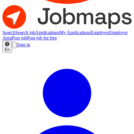
Search
Search job
Applications
My Applications
Employer
Employer
Area
Post job
Post job for free
Sign in
En