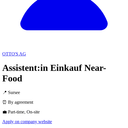
OTTO'S AG
Assistent:in Einkauf Near-
Food
📍 Sursee
⏰ By agreement
💼 Part-time, On-site
Apply on company website