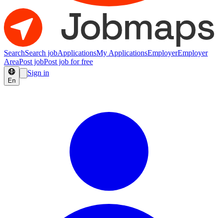
Search
Search job
Applications
My Applications
Employer
Employer
Area
Post job
Post job for free
Sign in
En