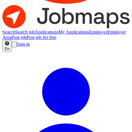
Search
Search job
Applications
My Applications
Employer
Employer
Area
Post job
Post job for free
Sign in
En