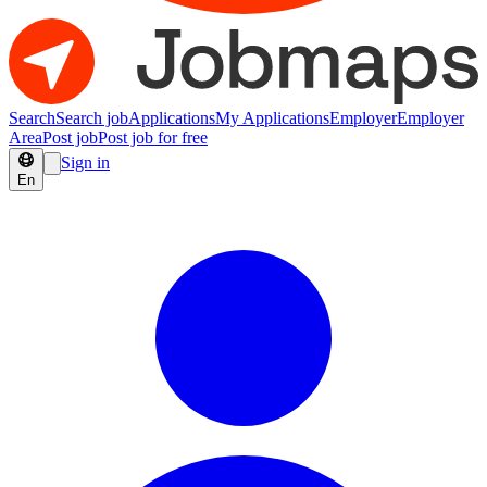
Search
Search job
Applications
My Applications
Employer
Employer
Area
Post job
Post job for free
Sign in
En