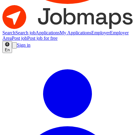
Search
Search job
Applications
My Applications
Employer
Employer
Area
Post job
Post job for free
Sign in
En