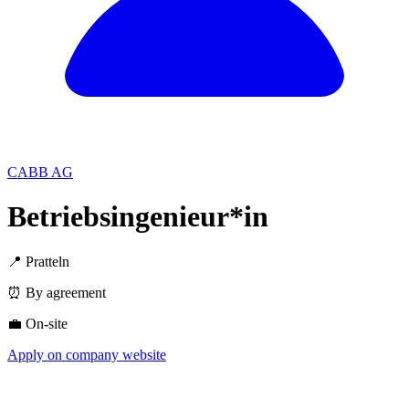
CABB AG
Betriebsingenieur*in
📍 Pratteln
⏰ By agreement
💼 On-site
Apply on company website