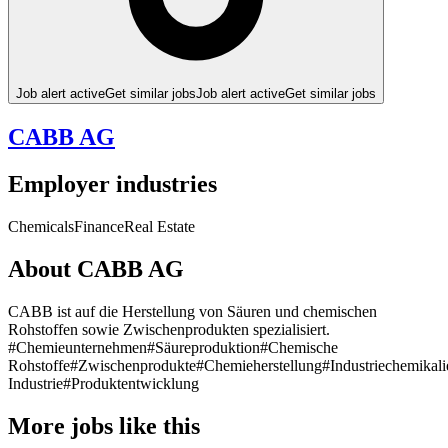
Job alert active
Get similar jobs
Job alert active
Get similar jobs
CABB AG
Employer industries
Chemicals
Finance
Real Estate
About CABB AG
CABB ist auf die Herstellung von Säuren und chemischen
Rohstoffen sowie Zwischenprodukten spezialisiert.
#Chemieunternehmen
#Säureproduktion
#Chemische
Rohstoffe
#Zwischenprodukte
#Chemieherstellung
#Industriechemikali
Industrie
#Produktentwicklung
More jobs like this