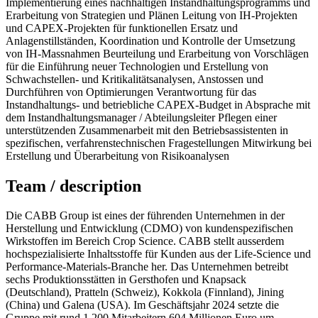
Implementierung eines nachhaltigen Instandhaltungsprogramms und
Erarbeitung von Strategien und Plänen Leitung von IH-Projekten
und CAPEX-Projekten für funktionellen Ersatz und
Anlagenstillständen, Koordination und Kontrolle der Umsetzung
von IH-Massnahmen Beurteilung und Erarbeitung von Vorschlägen
für die Einführung neuer Technologien und Erstellung von
Schwachstellen- und Kritikalitätsanalysen, Anstossen und
Durchführen von Optimierungen Verantwortung für das
Instandhaltungs- und betriebliche CAPEX-Budget in Absprache mit
dem Instandhaltungsmanager / Abteilungsleiter Pflegen einer
unterstützenden Zusammenarbeit mit den Betriebsassistenten in
spezifischen, verfahrenstechnischen Fragestellungen Mitwirkung bei
Erstellung und Überarbeitung von Risikoanalysen
Team / description
Die CABB Group ist eines der führenden Unternehmen in der
Herstellung und Entwicklung (CDMO) von kundenspezifischen
Wirkstoffen im Bereich Crop Science. CABB stellt ausserdem
hochspezialisierte Inhaltsstoffe für Kunden aus der Life-Science und
Performance-Materials-Branche her. Das Unternehmen betreibt
sechs Produktionsstätten in Gersthofen und Knapsack
(Deutschland), Pratteln (Schweiz), Kokkola (Finnland), Jining
(China) und Galena (USA). Im Geschäftsjahr 2024 setzte die
Gruppe mit rund 1.200 Mitarbeitern 604 Millionen Euro um.