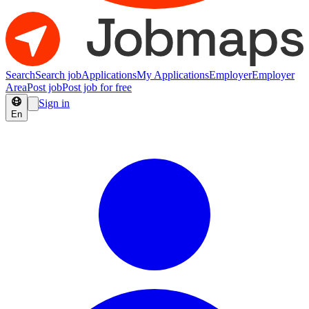
Search
Search job
Applications
My Applications
Employer
Employer
Area
Post job
Post job for free
Sign in
En