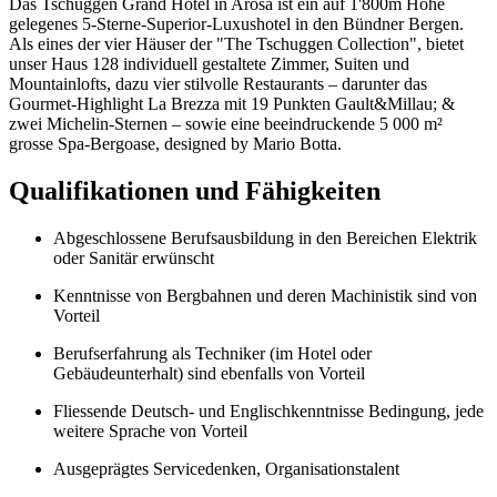
Das Tschuggen Grand Hotel in Arosa ist ein auf 1'800m Höhe
gelegenes 5‑Sterne‑Superior‑Luxushotel in den Bündner Bergen.
Als eines der vier Häuser der "The Tschuggen Collection", bietet
unser Haus 128 individuell gestaltete Zimmer, Suiten und
Mountainlofts, dazu vier stilvolle Restaurants – darunter das
Gourmet‑Highlight La Brezza mit 19 Punkten Gault&Millau; &
zwei Michelin‑Sternen – sowie eine beeindruckende 5 000 m²
grosse Spa‑Bergoase, designed by Mario Botta.
Qualifikationen und Fähigkeiten
Abgeschlossene Berufsausbildung in den Bereichen Elektrik
oder Sanitär erwünscht
Kenntnisse von Bergbahnen und deren Machinistik sind von
Vorteil
Berufserfahrung als Techniker (im Hotel oder
Gebäudeunterhalt) sind ebenfalls von Vorteil
Fliessende Deutsch- und Englischkenntnisse Bedingung, jede
weitere Sprache von Vorteil
Ausgeprägtes Servicedenken, Organisationstalent