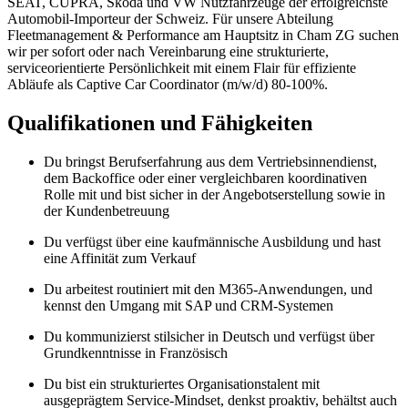
SEAT, CUPRA, Škoda und VW Nutzfahrzeuge der erfolgreichste
Automobil-Importeur der Schweiz. Für unsere Abteilung
Fleetmanagement & Performance am Hauptsitz in Cham ZG suchen
wir per sofort oder nach Vereinbarung eine strukturierte,
serviceorientierte Persönlichkeit mit einem Flair für effiziente
Abläufe als Captive Car Coordinator (m/w/d) 80-100%.
Qualifikationen und Fähigkeiten
Du bringst Berufserfahrung aus dem Vertriebsinnendienst,
dem Backoffice oder einer vergleichbaren koordinativen
Rolle mit und bist sicher in der Angebotserstellung sowie in
der Kundenbetreuung
Du verfügst über eine kaufmännische Ausbildung und hast
eine Affinität zum Verkauf
Du arbeitest routiniert mit den M365-Anwendungen, und
kennst den Umgang mit SAP und CRM-Systemen
Du kommunizierst stilsicher in Deutsch und verfügst über
Grundkenntnisse in Französisch
Du bist ein strukturiertes Organisationstalent mit
ausgeprägtem Service‑Mindset, denkst proaktiv, behältst auch