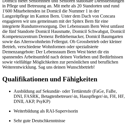
Domicil bietet Seniorinnen und Senioren stationäre Dienstleistungen
in Pflege und Betreuung an. Mit mehr als 20 Standorten und rund
1'600 Mitarbeitenden ist Domicil die Nummer 1 in der
Langzeitpflege im Kanton Bern. Unter dem Dach von Concara
engagieren wir uns gemeinsam mit der Spitex Bern für eine
integrierte Rundumversorgung. Der Lebensraum Bern West umfasst
die fünf Standorte Domicil Hausmatte, Domicil Schwabgut, Domicil
Kompetenzzentrum Demenz Bethlehemacker, Domicil Baumgarten
sowie das Alterswohnheim Fellergut. Ob Grossbetrieb oder kleiner
Betrieb, verschiedene Wohnformen oder spezialisierte
Demenzangebote: Der Lebensraum Bern West bietet dir ein
spannendes Arbeitsumfeld nach deinen Vorlieben und Bedürfnissen
sowie vielfältige Möglichkeiten zur persönlichen und beruflichen
Weiterentwicklung. Sag uns deinen Wunschbetrieb!
Qualifikationen und Fähigkeiten
Ausbildung auf Sekundär- oder Tertiärstufe (FaGe, FaBe,
DNI, FASRK, Betagtenbetreuer/-in, Hauspfleger/-in, FH, HF,
DNII, AKP, PsyKP)
Weiterbildung als RAI-Supervisorin
Sehr gute Deutschkenntnisse